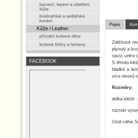
barvení, lepení a ošetření
kůže
brašnářské a sedlářské
kování
Popis
Kom
Kůže / Leather
přírodní kožené dílce
Zátěžové rev
kožené šňůry a řemeny
plynulý a kv
navíc velmi o
FACEBOOK
S těmito kl
hladké a bez
více otvorů 
Rozměry:
délka kleští 
rozměr výsečn
čistá váha: 