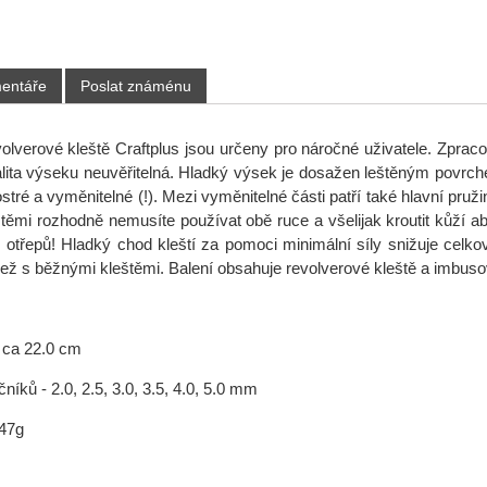
entáře
Poslat známénu
olverové kleště Craftplus jsou určeny pro náročné uživatele. Zpracov
alita výseku neuvěřitelná. Hladký výsek je dosažen leštěným povrche
stré a vyměnitelné (!). Mezi vyměnitelné části patří také hlavní pru
eštěmi rozhodně
nemusíte používat obě ruce a všelijak kroutit kůží ab
 otřepů! Hladký chod kleští za pomoci minimální síly snižuje cel
než s běžnými kleštěmi. Balení obsahuje revolverové kleště a imbusov
- ca 22.0 cm
íků - 2.0, 2.5, 3.0, 3.5, 4.0, 5.0 mm
547g