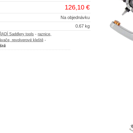
126,10 €
Na objednávku
0.67 kg
-
DÍ Saddlery tools
raznice,
-
vače, revolverové kleště
ště