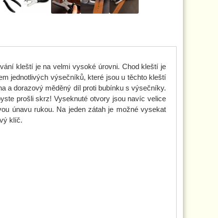
ání kleští je na velmi vysoké úrovni. Chod kleští je
m jednotlivých výsečníků, které jsou u těchto kleští
žina a dorazový měděný díl proti bubínku s výsečníky.
yste prošli skrz! Vyseknuté otvory jsou navíc velice
kovou únavu rukou. Na jeden zátah je možné vysekat
ý klíč.