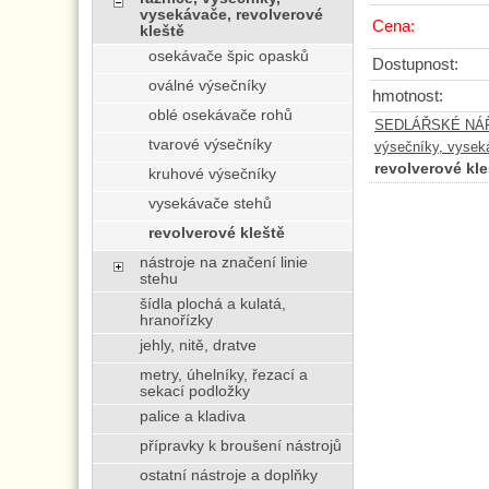
vysekávače, revolverové
Cena:
kleště
osekávače špic opasků
Dostupnost:
oválné výsečníky
hmotnost:
oblé osekávače rohů
SEDLÁŘSKÉ NÁŘA
tvarové výsečníky
výsečníky, vyseká
revolverové kle
kruhové výsečníky
vysekávače stehů
revolverové kleště
nástroje na značení linie
stehu
šídla plochá a kulatá,
hranořízky
jehly, nitě, dratve
metry, úhelníky, řezací a
sekací podložky
palice a kladiva
přípravky k broušení nástrojů
ostatní nástroje a doplňky