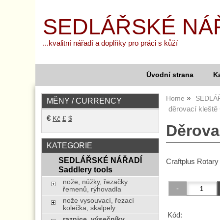
SEDLÁŘSKÉ NÁ
...kvalitní nářadí a doplňky pro práci s kůží
Úvodní strana
K
Home
SEDLÁŘ
MĚNY / CURRENCY
děrovací kleště 
€
Kč
£
$
Děrovac
KATEGORIE
SEDLÁŘSKÉ NÁŘADÍ
Craftplus Rotar
Saddlery tools
nože, nůžky, řezačky
řemenů, rýhovadla
nože vysouvací, řezací
kolečka, skalpely
Kód:
raznice, výsečníky,