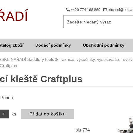
+420 774 168 860
obchod@sedlar
ŘADÍ
atalog zboží
Dodací podmínky
Obchodní podmínky
SKÉ NÁŘADÍ Saddlery tools
raznice, výsečníky, vysekávače, revolv
Craftplus
í kleště Craftplus
y Punch
ks
plu-774