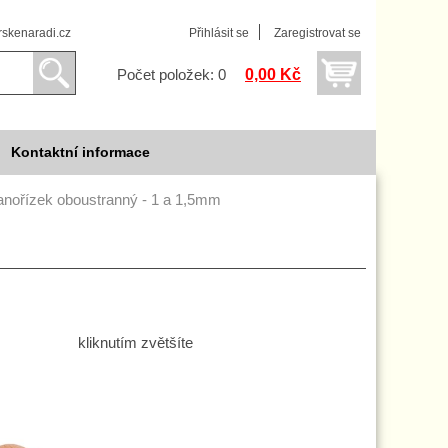
skenaradi.cz
Přihlásit se
Zaregistrovat se
0,00 Kč
Počet položek: 0
Kontaktní informace
anořízek oboustranný - 1 a 1,5mm
kliknutím zvětšíte