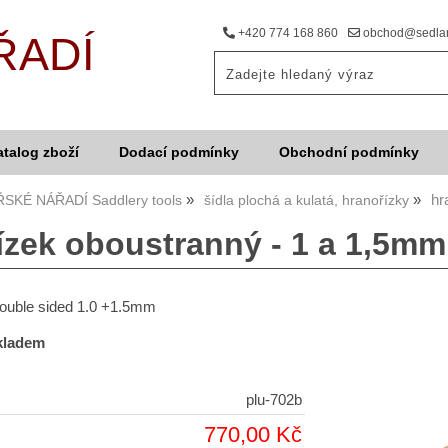
+420 774 168 860
obchod@sedlar
ŘADÍ
atalog zboží
Dodací podmínky
Obchodní podmínky
hr
SKÉ NÁŘADÍ Saddlery tools
šídla plochá a kulatá, hranořízky
ízek oboustranný - 1 a 1,5mm
double sided 1.0 +1.5mm
skladem
plu-702b
770,00 Kč