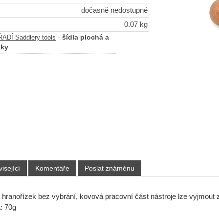
dočasně nedostupné
0.07 kg
-
šídla plochá a
DÍ Saddlery tools
zky
isející
Komentáře
Poslat známénu
ranořízek bez vybrání, kovová pracovní část nástroje lze vyjmout z ru
: 70g