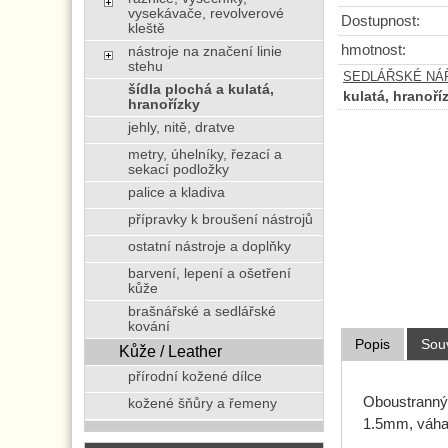
vysekávače, revolverové
Dostupnost:
kleště
hmotnost:
nástroje na značení linie
stehu
SEDLÁŘSKÉ NÁŘA
šídla plochá a kulatá,
kulatá, hranoří
hranořízky
jehly, nitě, dratve
metry, úhelníky, řezací a
sekací podložky
palice a kladiva
přípravky k broušení nástrojů
ostatní nástroje a doplňky
barvení, lepení a ošetření
kůže
brašnářské a sedlářské
kování
Popis
Souv
Kůže / Leather
přírodní kožené dílce
Oboustranný h
kožené šňůry a řemeny
1.5mm, váha