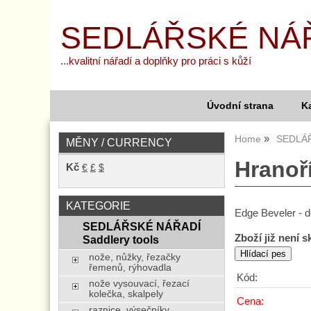
SEDLÁŘSKÉ NÁ
...kvalitní nářadí a doplňky pro práci s kůží
Úvodní strana
K
Home
SEDLÁŘ
MĚNY / CURRENCY
Hranoř
Kč
€
£
$
KATEGORIE
Edge Beveler - 
SEDLÁŘSKÉ NÁŘADÍ
Zboží již není 
Saddlery tools
nože, nůžky, řezačky
řemenů, rýhovadla
Kód:
nože vysouvací, řezací
kolečka, skalpely
Cena:
raznice, výsečníky,