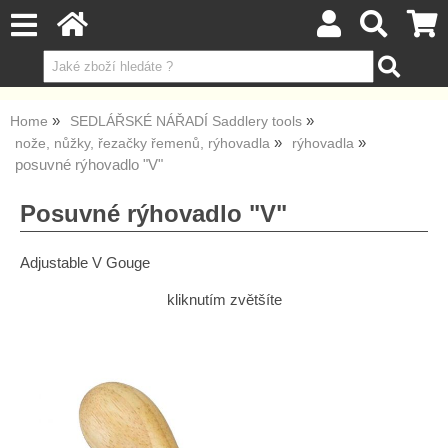
Home
SEDLÁŘSKÉ NÁŘADÍ Saddlery tools
nože, nůžky, řezačky řemenů, rýhovadla
rýhovadla
posuvné rýhovadlo "V"
Posuvné rýhovadlo "V"
Adjustable V Gouge
kliknutím zvětšíte