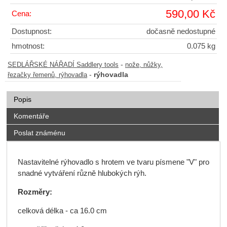
590,00 Kč
Cena:
Dostupnost:
dočasně nedostupné
hmotnost:
0.075 kg
-
SEDLÁŘSKÉ NÁŘADÍ Saddlery tools
nože, nůžky,
-
rýhovadla
řezačky řemenů, rýhovadla
Popis
Komentáře
Poslat známénu
Nastavitelné rýhovadlo s hrotem ve tvaru písmene "V" pro
snadné vytváření různě hlubokých rýh.
Rozměry:
celková délka - ca 16.0 cm