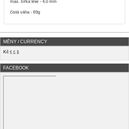
max. šířka linie - 4.0 mm
čistá váha - 69g
MĚNY / CURRENCY
Kč
€
£
$
FACEBOOK