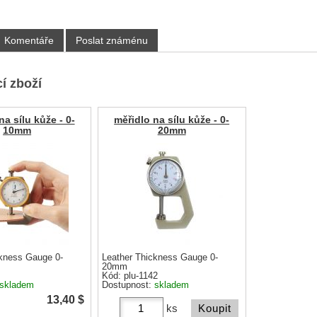
Komentáře
Poslat známénu
í zboží
na sílu kůže - 0-
měřidlo na sílu kůže - 0-
10mm
20mm
ckness Gauge 0-
Leather Thickness Gauge 0-
20mm
Kód: plu-1142
skladem
Dostupnost:
skladem
13,40
$
ks