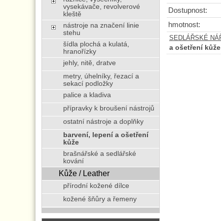
vysekávače, revolverové
Dostupnost:
kleště
hmotnost:
nástroje na značení linie
stehu
SEDLÁŘSKÉ NÁŘA
šídla plochá a kulatá,
a ošetření kůže
hranořízky
jehly, nitě, dratve
metry, úhelníky, řezací a
sekací podložky
palice a kladiva
přípravky k broušení nástrojů
ostatní nástroje a doplňky
barvení, lepení a ošetření
kůže
brašnářské a sedlářské
kování
Kůže / Leather
přírodní kožené dílce
kožené šňůry a řemeny