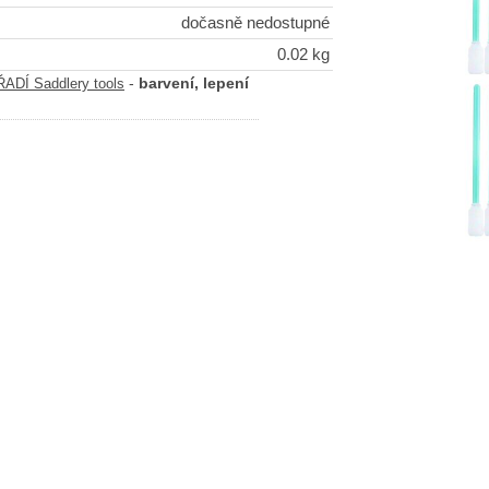
dočasně nedostupné
0.02 kg
-
barvení, lepení
DÍ Saddlery tools