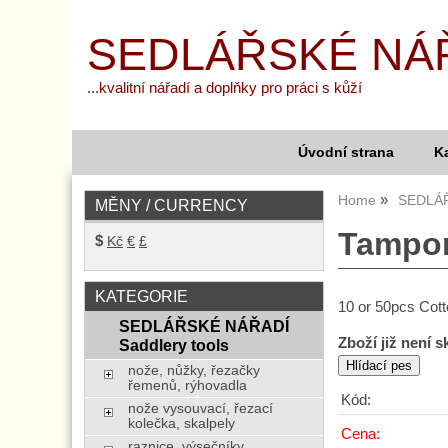
SEDLÁŘSKÉ NÁ
...kvalitní nářadí a doplňky pro práci s kůží
Úvodní strana
K
Home
SEDLÁŘ
MĚNY / CURRENCY
Tampon
$
Kč
€
£
KATEGORIE
10 or 50pcs Cot
SEDLÁŘSKÉ NÁŘADÍ
Zboží již není 
Saddlery tools
nože, nůžky, řezačky
řemenů, rýhovadla
Kód:
nože vysouvací, řezací
kolečka, skalpely
Cena:
raznice, výsečníky,