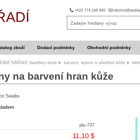
+420 774 168 860
obchod@sedlar
ŘADÍ
atalog zboží
Dodací podmínky
Obchodní podmínky
tam
SKÉ NÁŘADÍ Saddlery tools
barvení, lepení a ošetření kůže
y na barvení hran kůže
ton Swabs
skladem
plu-737
11,10 $