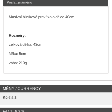
Poslat známénu
Masivní hliníkové pravítko o délce 40cm.
Rozměry:
celková délka: 43cm
šířka: 5cm
váha: 210g
MĚNY / CURRENCY
Kč
€
£
$
FACEBOOK