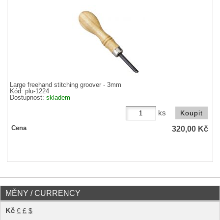
Large freehand stitching groover - 3mm
Kód: plu-1224
Dostupnost:
skladem
ks
320,00
Kč
Cena
MĚNY / CURRENCY
Kč
€
£
$