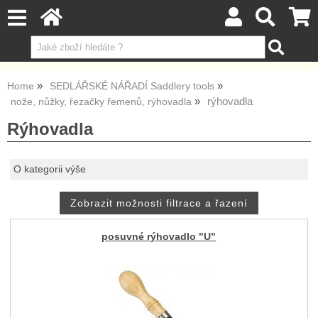
Home
SEDLÁŘSKÉ NÁŘADÍ Saddlery tools
rýhovadla
nože, nůžky, řezačky řemenů, rýhovadla
Rýhovadla
O kategorii výše
posuvné rýhovadlo "U"