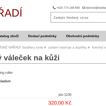
+420 774 168 860
obchod@sedlar
ŘADÍ
atalog zboží
Dodací podmínky
Obchodní podmínky
kovový v
SKÉ NÁŘADÍ Saddlery tools
ostatní nástroje a doplňky
 váleček na kůži
g roller
skladem
plu-1106
320,00 Kč