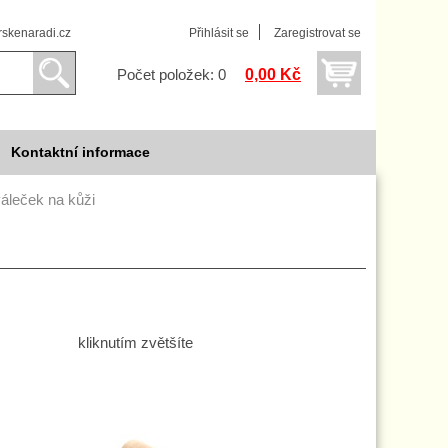
skenaradi.cz
Přihlásit se
Zaregistrovat se
0,00 Kč
Počet položek: 0
Kontaktní informace
áleček na kůži
kliknutím zvětšíte