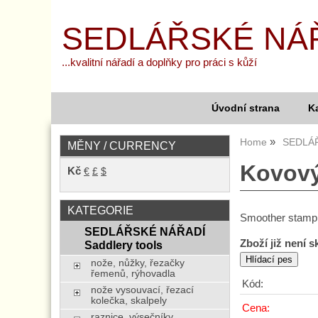
SEDLÁŘSKÉ NÁ
...kvalitní nářadí a doplňky pro práci s kůží
Úvodní strana
K
Home
SEDLÁŘ
MĚNY / CURRENCY
Kovový
Kč
€
£
$
KATEGORIE
Smoother stampin
SEDLÁŘSKÉ NÁŘADÍ
Zboží již není 
Saddlery tools
nože, nůžky, řezačky
řemenů, rýhovadla
Kód:
nože vysouvací, řezací
kolečka, skalpely
Cena:
raznice, výsečníky,