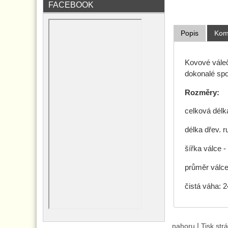
FACEBOOK
Popis
Kom
Kovové váleč
dokonalé spo
Rozměry:
celková délk
délka dřev. r
šířka válce -
průměr válce
čistá váha: 
|
nahoru
Tisk str