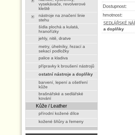
vysekávače, revolverové
Dostupnost:
kleště
hmotnost:
nástroje na značení linie
stehu
SEDLÁŘSKÉ NÁŘA
šídla plochá a kulatá,
a doplňky
hranořízky
jehly, nitě, dratve
metry, úhelníky, řezací a
sekací podložky
palice a kladiva
přípravky k broušení nástrojů
ostatní nástroje a doplňky
barvení, lepení a ošetření
kůže
brašnářské a sedlářské
kování
Kůže / Leather
přírodní kožené dílce
kožené šňůry a řemeny