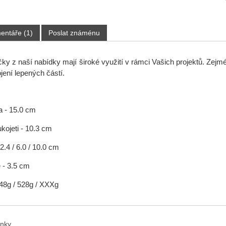
entáře (1)
Poslat známénu
ky z naší nabídky mají široké využití v rámci Vašich projektů. Zejmé
jení lepených částí.
a - 15.0 cm
ukojeti - 10.3 cm
 2.4 / 6.0 / 10.0 cm
 - 3.5 cm
248g / 528g / XXXg
ánky