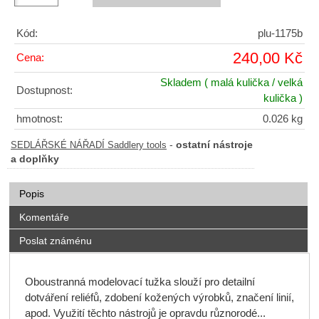
Kód:
plu-1175b
240,00 Kč
Cena:
Skladem
( malá kulička / velká
Dostupnost:
kulička )
hmotnost:
0.026 kg
-
ostatní nástroje
SEDLÁŘSKÉ NÁŘADÍ Saddlery tools
a doplňky
Popis
Komentáře
Poslat známénu
Oboustranná modelovací tužka slouží pro detailní
dotváření reliéfů, zdobení kožených výrobků, značení linií,
apod. Využití těchto nástrojů je opravdu různorodé...