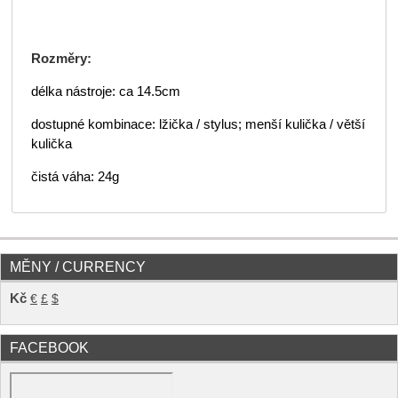
Rozměry:
délka nástroje: ca 14.5cm
dostupné kombinace: lžička / stylus; menší kulička / větší
kulička
čistá váha: 24g
MĚNY / CURRENCY
Kč
€
£
$
FACEBOOK