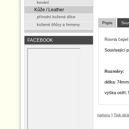
kování
Kůže / Leather
přírodní kožené dílce
Popis
Souv
kožené šňůry a řemeny
Rovná čepel d
FACEBOOK
Související 
Rozměry:
délka: 74mm
výška ostří
|
nahoru
Tisk str