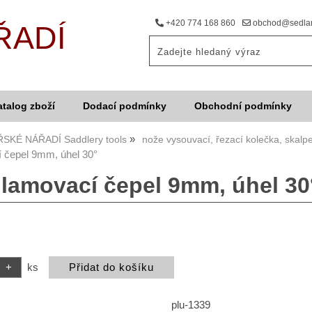
+420 774 168 860
obchod@sedlar
ŘADÍ
atalog zboží
Dodací podmínky
Obchodní podmínky
SKÉ NÁŘADÍ Saddlery tools
nože vysouvací, řezací kolečka, skalpe
 čepel 9mm, úhel 30°
dlamovací čepel 9mm, úhel 30
ks
plu-1339