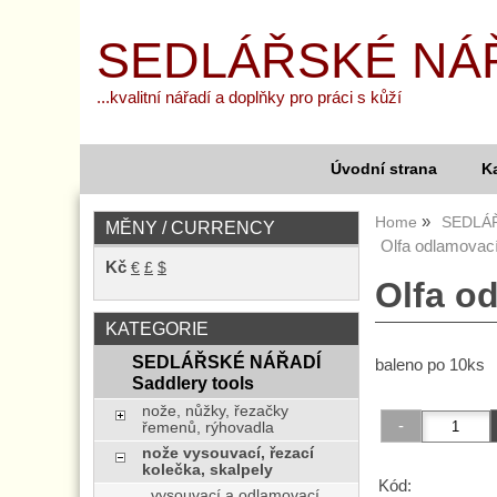
SEDLÁŘSKÉ NÁ
...kvalitní nářadí a doplňky pro práci s kůží
Úvodní strana
K
Home
SEDLÁŘ
MĚNY / CURRENCY
Olfa odlamovací
Kč
€
£
$
Olfa o
KATEGORIE
SEDLÁŘSKÉ NÁŘADÍ
baleno po 10ks
Saddlery tools
nože, nůžky, řezačky
řemenů, rýhovadla
nože vysouvací, řezací
kolečka, skalpely
Kód:
vysouvací a odlamovací