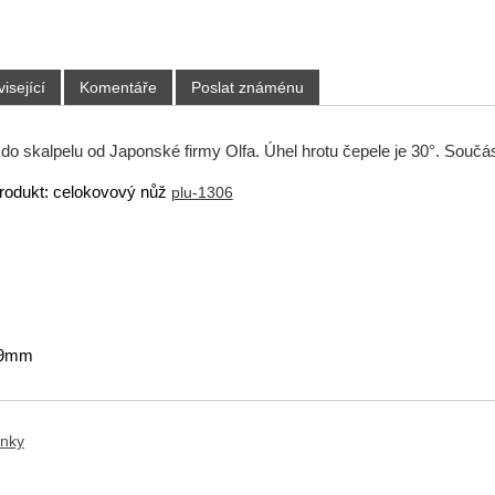
isející
Komentáře
Poslat známénu
o skalpelu od Japonské firmy Olfa. Úhel hrotu čepele je 30°. Součást
produkt: celokovový nůž
plu-1306
: 9mm
ánky