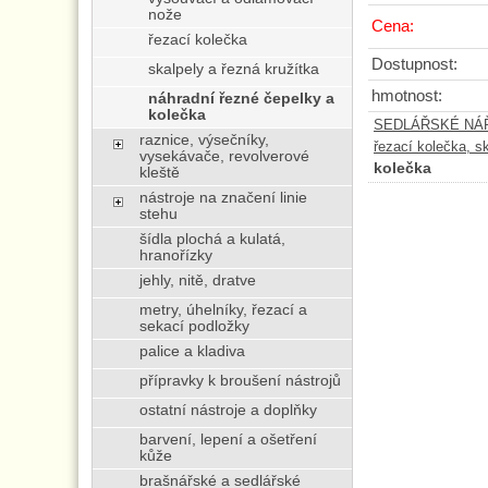
nože
Cena:
řezací kolečka
Dostupnost:
skalpely a řezná kružítka
hmotnost:
náhradní řezné čepelky a
kolečka
SEDLÁŘSKÉ NÁŘA
raznice, výsečníky,
řezací kolečka, s
vysekávače, revolverové
kolečka
kleště
nástroje na značení linie
stehu
šídla plochá a kulatá,
hranořízky
jehly, nitě, dratve
metry, úhelníky, řezací a
sekací podložky
palice a kladiva
přípravky k broušení nástrojů
ostatní nástroje a doplňky
barvení, lepení a ošetření
kůže
brašnářské a sedlářské