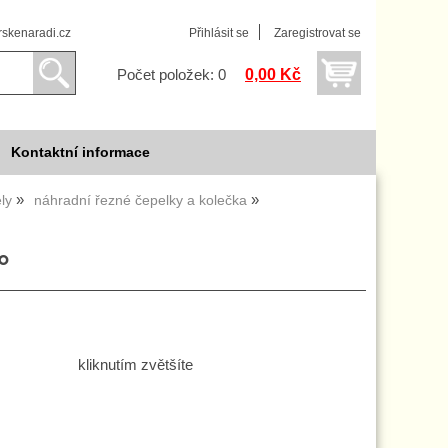
skenaradi.cz
Přihlásit se
Zaregistrovat se
0,00 Kč
Počet položek: 0
Kontaktní informace
ly
náhradní řezné čepelky a kolečka
°
kliknutím zvětšíte