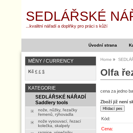
SEDLÁŘSKÉ NÁ
...kvalitní nářadí a doplňky pro práci s kůží
Úvodní strana
K
Home
SEDLÁŘ
MĚNY / CURRENCY
Olfa ře
Kč
€
£
$
KATEGORIE
cena za jedno ba
SEDLÁŘSKÉ NÁŘADÍ
Zboží již není 
Saddlery tools
nože, nůžky, řezačky
řemenů, rýhovadla
Kód:
nože vysouvací, řezací
kolečka, skalpely
Cena:
raznice, výsečníky,