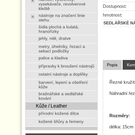
vysekávače, revolverové
Dostupnost:
kleště
hmotnost:
nástroje na značení linie
stehu
SEDLÁŘSKÉ NÁŘ
šídla plochá a kulatá,
hranořízky
jehly, nitě, dratve
metry, úhelníky, řezací a
sekací podložky
palice a kladiva
Popis
Kom
přípravky k broušení nástrojů
ostatní nástroje a doplňky
Řezné kružít
barvení, lepení a ošetření
kůže
Náhradní ře
brašnářské a sedlářské
kování
Kůže / Leather
přírodní kožené dílce
Rozměry:
kožené šňůry a řemeny
délka: 15cm