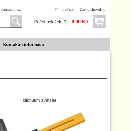
skenaradi.cz
Přihlásit se
Zaregistrovat se
0,00 Kč
Počet položek: 0
Kontaktní informace
kliknutím zvětšíte