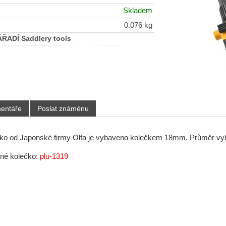
Skladem
0.076 kg
ADÍ Saddlery tools
entáře
Poslat známénu
ko od Japonské firmy Olfa je vybaveno kolečkem 18mm. Průměr vyří
zné kolečko:
plu-1319