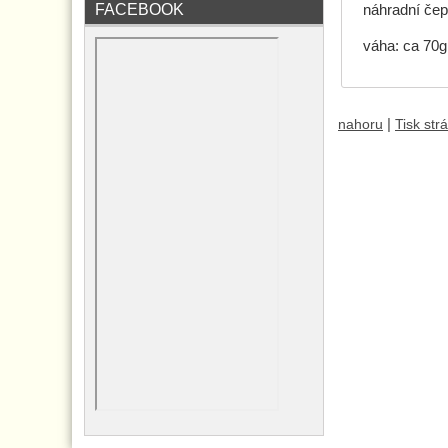
FACEBOOK
náhradní če
váha: ca 70g
|
nahoru
Tisk str