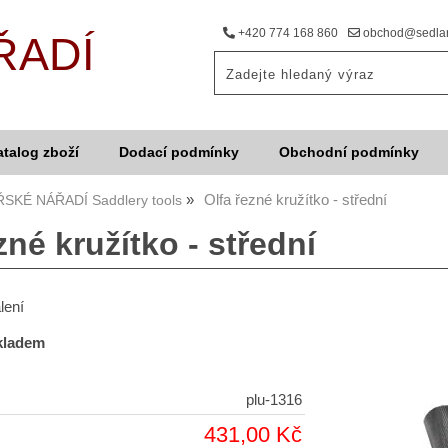
+420 774 168 860
obchod@sedlar
ŘADÍ
atalog zboží
Dodací podmínky
Obchodní podmínky
Olfa řezné kružítko - střední
SKÉ NÁŘADÍ Saddlery tools
zné kružítko - střední
lení
skladem
plu-1316
431,00 Kč