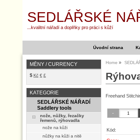
SEDLÁŘSKÉ NÁ
...kvalitní nářadí a doplňky pro práci s kůží
Úvodní strana
K
Home
SEDLÁŘ
MĚNY / CURRENCY
Rýhova
$
Kč
€
£
KATEGORIE
Freehand Stitch
SEDLÁŘSKÉ NÁŘADÍ
Saddlery tools
nože, nůžky, řezačky
řemenů, rýhovadla
nože na kůži
Kód:
nůžky na kůži a nitě