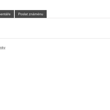
entáře
Poslat známénu
ánky