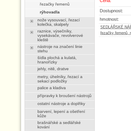
Cena:
řezačky řemenů
Dostupnost:
rýhovadla
hmotnost:
nože vysouvací, řezací
kolečka, skalpely
SEDLÁŘSKÉ NÁŘA
raznice, výsečníky,
řezačky řemenů, 
vysekávače, revolverové
kleště
nástroje na značení linie
stehu
šídla plochá a kulatá,
hranořízky
jehly, nitě, dratve
metry, úhelníky, řezací a
sekací podložky
palice a kladiva
přípravky k broušení nástrojů
ostatní nástroje a doplňky
barvení, lepení a ošetření
kůže
brašnářské a sedlářské
kování