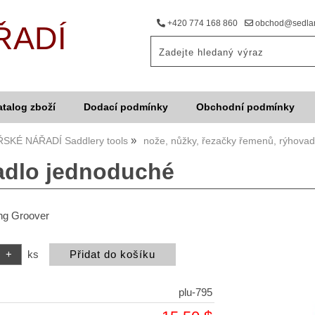
+420 774 168 860
obchod@sedlar
ŘADÍ
atalog zboží
Dodací podmínky
Obchodní podmínky
SKÉ NÁŘADÍ Saddlery tools
nože, nůžky, řezačky řemenů, rýhovad
dlo jednoduché
ing Groover
ks
plu-795