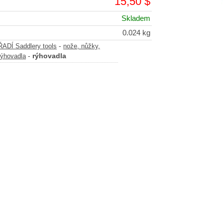
15,50 $
Skladem
0.024 kg
-
DÍ Saddlery tools
nože, nůžky,
-
rýhovadla
rýhovadla