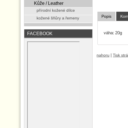
Kůže / Leather
přírodní kožené dílce
Popis
Kom
kožené šňůry a řemeny
váha: 20g
FACEBOOK
|
nahoru
Tisk str