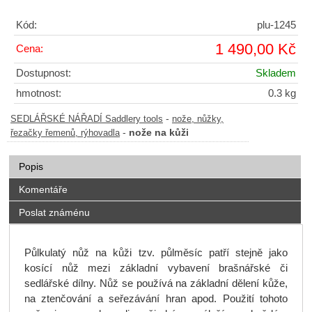
Kód:
plu-1245
1 490,00 Kč
Cena:
Dostupnost:
Skladem
hmotnost:
0.3 kg
-
SEDLÁŘSKÉ NÁŘADÍ Saddlery tools
nože, nůžky,
-
nože na kůži
řezačky řemenů, rýhovadla
Popis
Komentáře
Poslat známénu
Půlkulatý nůž na kůži tzv. půlměsíc patří stejně jako
kosící nůž mezi základní vybavení brašnářské či
sedlářské dílny. Nůž se používá na základní dělení kůže,
na ztenčování a seřezávání hran apod. Použití tohoto