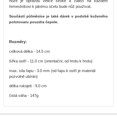
nože je opravdu velice široké a záleží na každém
řemeslníkovi k jakému účelu bude nůž používat.
Součástí půlměsíce je také dárek v podobě koženého
polotovaru pouzdra čepele.
Rozměry:
celková délka - 14.5 cm
šířka ostří - 11.0 cm (orientační, od hrotu k hrotu)
max. síla řapu - 3.0 mm (od řapu k ostří je materiál
pozvolně ubírán)
délka rukojeti - 9.0 cm
čistá váha - 147g