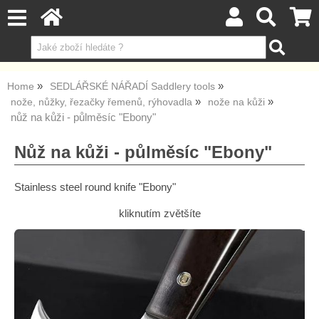
Home
SEDLÁŘSKÉ NÁŘADÍ Saddlery tools
nože, nůžky, řezačky řemenů, rýhovadla
nože na kůži
nůž na kůži - půlměsíc "Ebony"
Nůž na kůži - půlměsíc "Ebony"
Stainless steel round knife "Ebony"
kliknutím zvětšíte